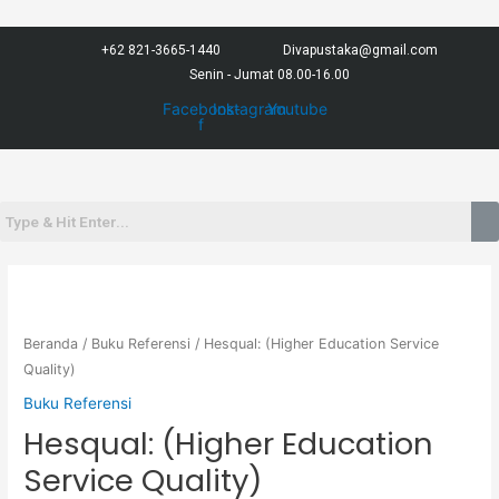
Lewati
ke
+62 821-3665-1440
Divapustaka@gmail.com
konten
Senin - Jumat 08.00-16.00
Facebook-
Instagram
Youtube
f
Menu
Beranda
/
Buku Referensi
/ Hesqual: (Higher Education Service
Quality)
Buku Referensi
Hesqual: (Higher Education
Service Quality)