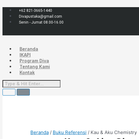
Lewati
Menu
ke
+62 821-3665-1440
konten
Divapustaka@gmail.com
Senin - Jumat 08.00-16.00
Beranda
IKAPI
Program Diva
Tentang Kami
Kontak
Beranda
/
Buku Referensi
/ Kau & Aku Chemistry