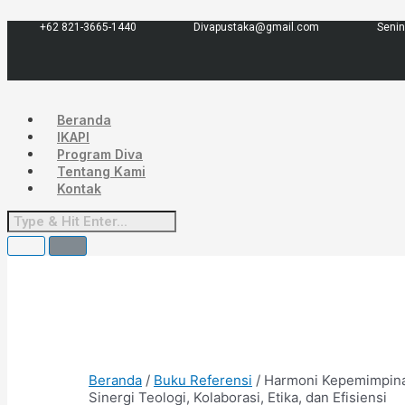
Lewati
Menu
ke
+62 821-3665-1440
Divapustaka@gmail.com
Senin
konten
Beranda
IKAPI
Program Diva
Tentang Kami
Kontak
Beranda
/
Buku Referensi
/ Harmoni Kepemimpina
Sinergi Teologi, Kolaborasi, Etika, dan Efisiensi