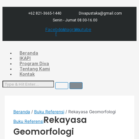
Lewati
Menu
ke
konten
+62 821-3665-1440
Divapustaka@gmail.com
Senin - Jumat 08.00-16.00
Facebook-
Instagram
Youtube
f
Beranda
IKAPI
Program Diva
Tentang Kami
Kontak
Beranda
/
Buku Referensi
/ Rekayasa Geomorfologi
Rekayasa
Buku Referensi
Geomorfologi