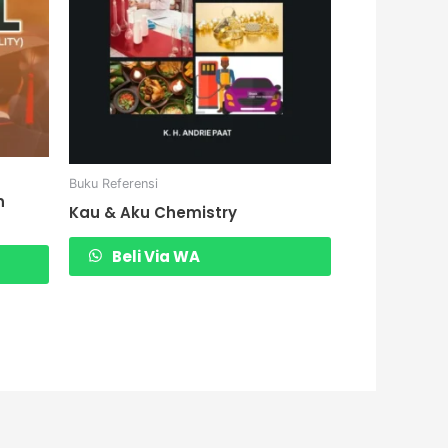
Buku Referensi
n
Kau & Aku Chemistry
Beli Via WA