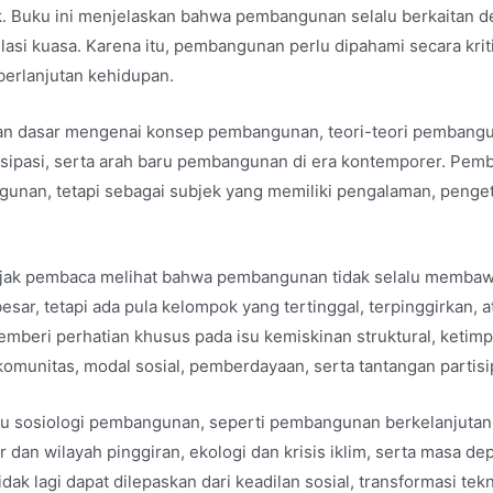
 Buku ini menjelaskan bahwa pembangunan selalu berkaitan d
asi kuasa. Karena itu, pembangunan perlu dipahami secara krit
berlanjutan kehidupan.
n dasar mengenai konsep pembangunan, teori-teori pembangun
tisipasi, serta arah baru pembangunan di era kontemporer. P
nan, tetapi sebagai subjek yang memiliki pengalaman, pengeta
gajak pembaca melihat bahwa pembangunan tidak selalu memba
r, tetapi ada pula kelompok yang tertinggal, terpinggirkan, 
emberi perhatian khusus pada isu kemiskinan struktural, ketimp
komunitas, modal sosial, pemberdayaan, serta tantangan partis
ru sosiologi pembangunan, seperti pembangunan berkelanjutan, 
 dan wilayah pinggiran, ekologi dan krisis iklim, serta masa de
 lagi dapat dilepaskan dari keadilan sosial, transformasi tekn