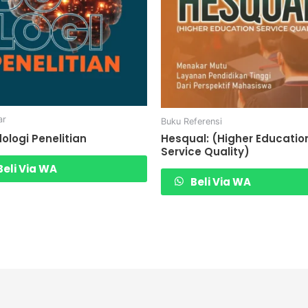
ar
Buku Referensi
Hesqual: (Higher Educatio
ologi Penelitian
Service Quality)
eli Via WA
Beli Via WA