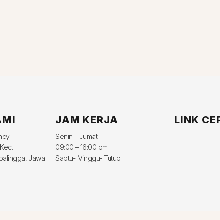
AMI
JAM KERJA
LINK CE
ency
Senin – Jumat
 Kec.
09:00 – 16:00 pm
balingga, Jawa
Sabtu- Minggu- Tutup