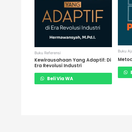
Buku Aj
Buku Referensi
Metod
Kewirausahaan Yang Adaptif: Di
Era Revolusi Industri
B
Beli Via WA