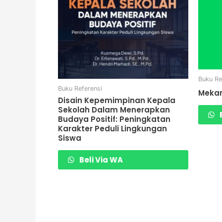
Buku Re
Buku Referensi
Mekan
Disain Kepemimpinan Kepala
Sekolah Dalam Menerapkan
B
Budaya Positif: Peningkatan
Karakter Peduli Lingkungan
Siswa
Beli Via WA