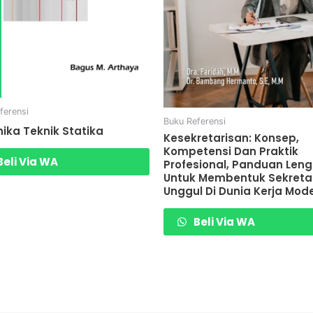
ferensi
Buku Referensi
ika Teknik Statika
Kesekretarisan: Konsep,
Kompetensi Dan Praktik
eli Via WA
Profesional, Panduan Len
Untuk Membentuk Sekreta
Unggul Di Dunia Kerja Mod
Beli Via WA