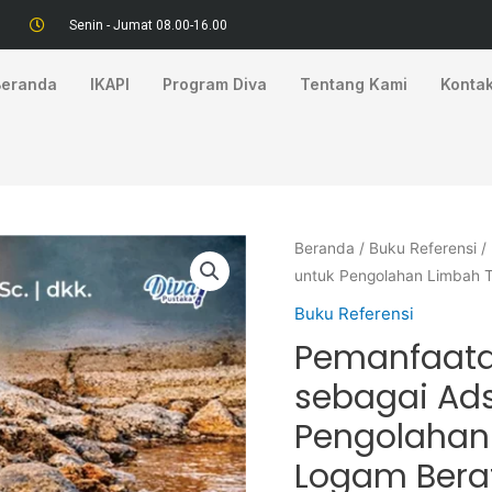
Senin - Jumat 08.00-16.00
Beranda
IKAPI
Program Diva
Tentang Kami
Konta
Beranda
/
Buku Referensi
/
untuk Pengolahan Limbah T
Buku Referensi
Pemanfaata
sebagai Ad
Pengolahan 
Logam Bera