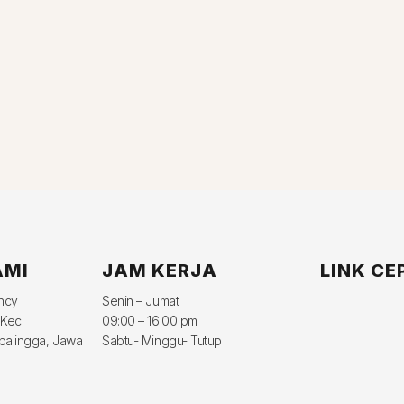
AMI
JAM KERJA
LINK CE
ency
Senin – Jumat
 Kec.
09:00 – 16:00 pm
balingga, Jawa
Sabtu- Minggu- Tutup