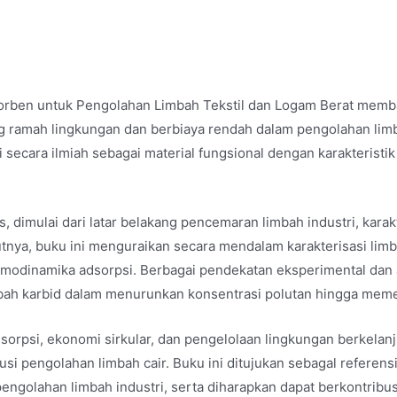
orben untuk Pengolahan Limbah Tekstil dan Logam Berat memba
ng ramah lingkungan dan berbiaya rendah dalam pengolahan limba
i secara ilmiah sebagai material fungsional dengan karakterist
 dimulai dari latar belakang pencemaran limbah industri, karakt
utnya, buku ini menguraikan secara mendalam karakterisasi lim
termodinamika adsorpsi. Berbagai pendekatan eksperimental dan 
ah karbid dalam menurunkan konsentrasi polutan hingga meme
rpsi, ekonomi sirkular, dan pengelolaan lingkungan berkelanju
si pengolahan limbah cair. Buku ini ditujukan sebagal referensi
n pengolahan limbah industri, serta diharapkan dapat berkontr