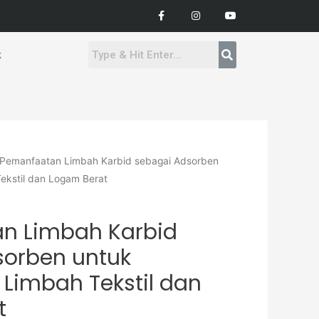
F
I
Y
a
n
o
c
s
u
e
t
t
b
a
u
o
g
b
k
o
r
e
k
a
-
m
f
 Pemanfaatan Limbah Karbid sebagai Adsorben
ekstil dan Logam Berat
n Limbah Karbid
sorben untuk
Limbah Tekstil dan
t