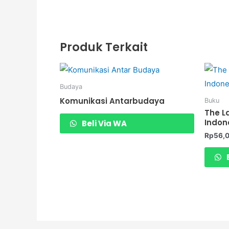
Produk Terkait
Budaya
Komunikasi Antarbudaya
Buku
The L
Indon
Beli Via WA
Rp
56,
B