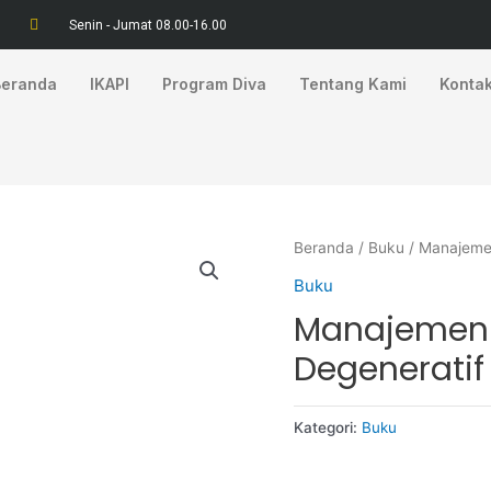
Senin - Jumat 08.00-16.00
Beranda
IKAPI
Program Diva
Tentang Kami
Konta
Beranda
/
Buku
/ Manajeme
Buku
Manajemen
Degeneratif
Kategori:
Buku