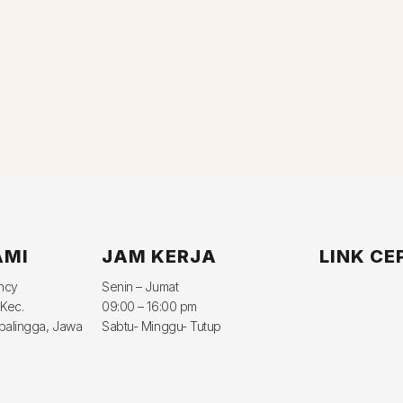
AMI
JAM KERJA
LINK CE
ency
Senin – Jumat
 Kec.
09:00 – 16:00 pm
balingga, Jawa
Sabtu- Minggu- Tutup