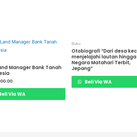
Buku
Otobiografi “Dari desa kec
menjelajahi lautan hingga
Negara Matahari Terbit,
and Manager Bank Tanah
Jepang”
esia
000.00
Beli Via WA
eli Via WA