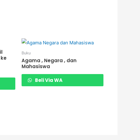
il
Buku
 ke
Agama , Negara , dan
Mahasiswa
Beli Via WA