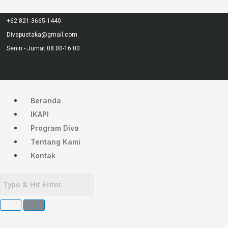
Lewati
Menu
ke
+62 821-3665-1440
konten
Divapustaka@gmail.com
Senin - Jumat 08.00-16.00
Beranda
IKAPI
Program Diva
Tentang Kami
Kontak