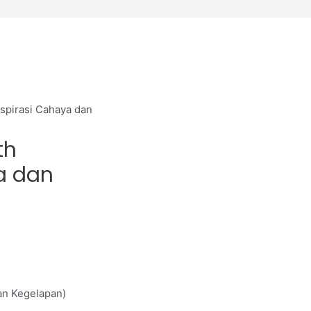
spirasi Cahaya dan
th
a dan
an Kegelapan)