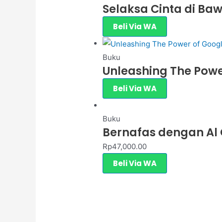
Selaksa Cinta di Ba
Beli Via WA
Buku
Unleashing The Powe
Beli Via WA
Buku
Bernafas dengan Al
Rp
47,000.00
Beli Via WA