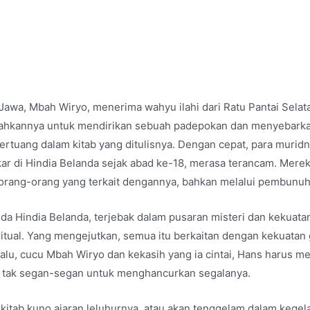
 Jawa, Mbah Wiryo, menerima wahyu ilahi dari Ratu Pantai Selat
hkannya untuk mendirikan sebuah padepokan dan menyebarkan 
tertuang dalam kitab yang ditulisnya. Dengan cepat, para muri
kar di Hindia Belanda sejak abad ke-18, merasa terancam. Mer
rang-orang yang terkait dengannya, bahkan melalui pembunuhan
da Hindia Belanda, terjebak dalam pusaran misteri dan kekuatan 
tual. Yang mengejutkan, semua itu berkaitan dengan kekuatan 
lu, cucu Mbah Wiryo dan kekasih yang ia cintai, Hans harus me
ng tak segan-segan untuk menghancurkan segalanya.
tab kuno ajaran leluhurnya, atau akan tenggelam dalam kegel