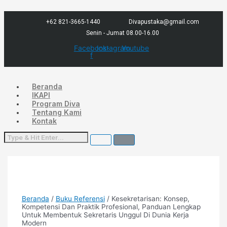
Lewati
Menu
ke
konten
+62 821-3665-1440
Divapustaka@gmail.com
Senin - Jumat 08.00-16.00
Facebook-
Instagram
Youtube
f
Beranda
IKAPI
Program Diva
Tentang Kami
Kontak
Beranda
/
Buku Referensi
/ Kesekretarisan: Konsep,
Kompetensi Dan Praktik Profesional, Panduan Lengkap
Untuk Membentuk Sekretaris Unggul Di Dunia Kerja
Modern