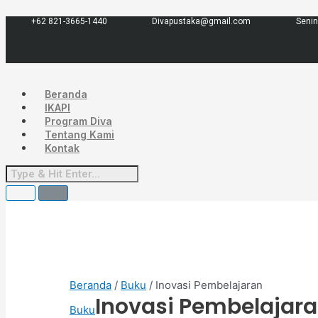
Lewati
Menu
ke
+62 821-3665-1440
Divapustaka@gmail.com
Senin
konten
Beranda
IKAPI
Program Diva
Tentang Kami
Kontak
Beranda
/
Buku
/ Inovasi Pembelajaran
Inovasi Pembelajar
Buku