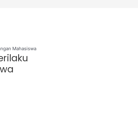
uangan Mahasiswa
rilaku
swa