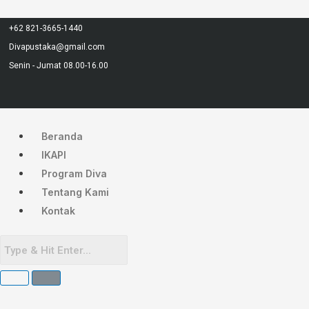
Lewati
Menu
ke
+62 821-3665-1440
konten
Divapustaka@gmail.com
Senin - Jumat 08.00-16.00
Beranda
IKAPI
Program Diva
Tentang Kami
Kontak