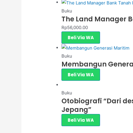
Buku
The Land Manager B
Rp
56,000.00
Beli Via WA
Buku
Membangun Generas
Beli Via WA
Buku
Otobiografi “Dari de
Jepang”
Beli Via WA