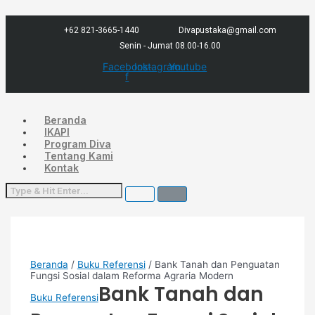
Lewati
Menu
ke
konten
+62 821-3665-1440
Divapustaka@gmail.com
Senin - Jumat 08.00-16.00
Facebook-
Instagram
Youtube
f
Beranda
IKAPI
Program Diva
Tentang Kami
Kontak
Beranda
/
Buku Referensi
/ Bank Tanah dan Penguatan
Fungsi Sosial dalam Reforma Agraria Modern
Bank Tanah dan
Buku Referensi