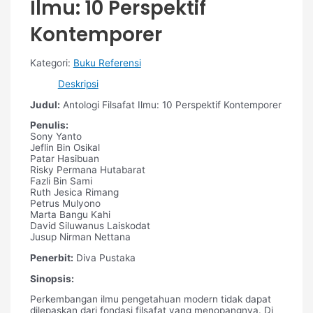
Ilmu: 10 Perspektif
Kontemporer
Kategori:
Buku Referensi
Deskripsi
Judul:
Antologi Filsafat Ilmu: 10 Perspektif Kontemporer
Penulis:
Sony Yanto
Jeflin Bin Osikal
Patar Hasibuan
Risky Permana Hutabarat
Fazli Bin Sami
Ruth Jesica Rimang
Petrus Mulyono
Marta Bangu Kahi
David Siluwanus Laiskodat
Jusup Nirman Nettana
Penerbit:
Diva Pustaka
Sinopsis:
Perkembangan ilmu pengetahuan modern tidak dapat
dilepaskan dari fondasi filsafat yang menopangnya. Di