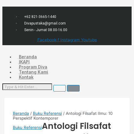
Lewati
Menu
ke
konten
+62 821-3665-1440
Divapustaka@gmail.com
Senin - Jumat 08.00-16.00
Facebook-f
Instagram
Youtube
Beranda
IKAPI
Program Diva
Tentang Kami
Kontak
Beranda
/
Buku Referensi
/ Antologi Filsafat Ilmu: 10
Perspektif Kontemporer
Antologi Filsafat
Buku Referensi