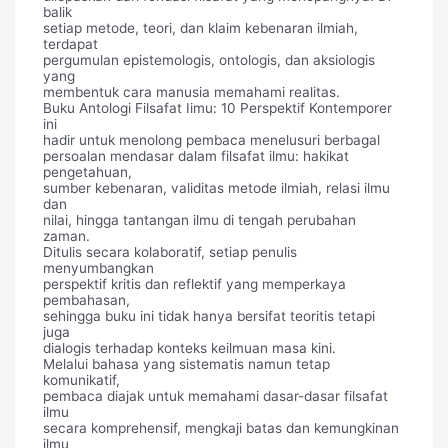
balik
setiap metode, teori, dan klaim kebenaran ilmiah,
terdapat
pergumulan epistemologis, ontologis, dan aksiologis
yang
membentuk cara manusia memahami realitas.
Buku Antologi Filsafat Iimu: 10 Perspektif Kontemporer
ini
hadir untuk menolong pembaca menelusuri berbagal
persoalan mendasar dalam filsafat ilmu: hakikat
pengetahuan,
sumber kebenaran, validitas metode ilmiah, relasi ilmu
dan
nilai, hingga tantangan ilmu di tengah perubahan
zaman.
Ditulis secara kolaboratif, setiap penulis
menyumbangkan
perspektif kritis dan reflektif yang memperkaya
pembahasan,
sehingga buku ini tidak hanya bersifat teoritis tetapi
juga
dialogis terhadap konteks keilmuan masa kini.
Melalui bahasa yang sistematis namun tetap
komunikatif,
pembaca diajak untuk memahami dasar-dasar filsafat
ilmu
secara komprehensif, mengkaji batas dan kemungkinan
ilmu