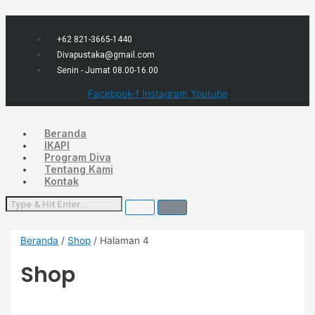
Lewati
Menu
Diurutkan
ke
menurut
konten
yang
terbaru
+62 821-3665-1440
Divapustaka@gmail.com
Senin - Jumat 08.00-16.00
Facebook-f
Instagram
Youtube
Beranda
IKAPI
Program Diva
Tentang Kami
Kontak
Beranda
/
Shop
/ Halaman 4
Shop