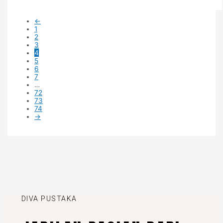
←
1
2
3
4
5
6
7
…
72
73
74
→
DIVA PUSTAKA