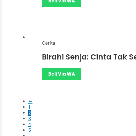
Beli Via WA
Cerita
Birahi Senja: Cinta Tak 
Beli Via WA
←
1
2
3
4
5
…