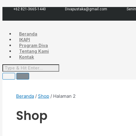
Lewati
Menu
Diurutkan
ke
menurut
+62 821-3665-1440
Divapustaka@gmail.com
Senin
konten
yang
terbaru
Beranda
IKAPI
Program Diva
Tentang Kami
Kontak
Beranda
/
Shop
/ Halaman 2
Shop