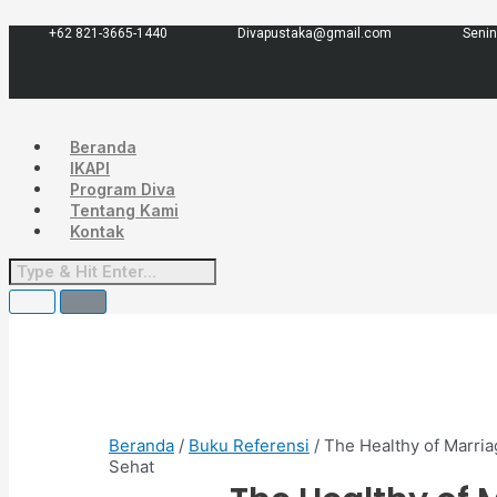
Lewati
Menu
ke
+62 821-3665-1440
Divapustaka@gmail.com
Senin
konten
Beranda
IKAPI
Program Diva
Tentang Kami
Kontak
Beranda
/
Buku Referensi
/ The Healthy of Marri
Sehat