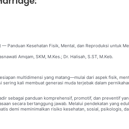
Marriage:
t — Panduan Kesehatan Fisik, Mental, dan Reproduksi untuk M
asnawati Amqam, SKM, M.Kes.; Dr. Halisah, S.ST, M.Keb.
apan multidimensi yang matang—mulai dari aspek fisik, mental,
i sering kali membuat generasi muda terjebak dalam pernikaha
adir sebagai panduan komprehensif, promotif, dan preventif y
saan secara bertanggung jawab. Melalui pendekatan yang edukat
atis demi meminimalkan risiko kesehatan, sosial, psikologis, 