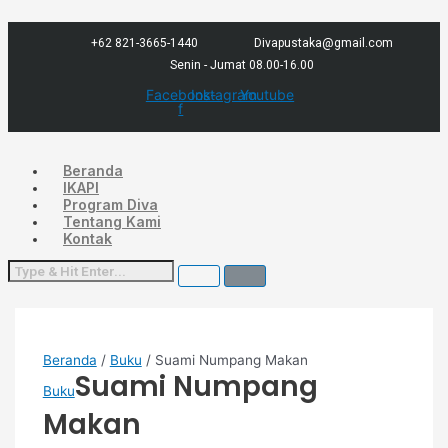
Lewati
Menu
ke
konten
+62 821-3665-1440
Divapustaka@gmail.com
Senin - Jumat 08.00-16.00
Facebook-
Instagram
Youtube
f
Beranda
IKAPI
Program Diva
Tentang Kami
Kontak
Beranda
/
Buku
/ Suami Numpang Makan
Suami Numpang
Buku
Makan