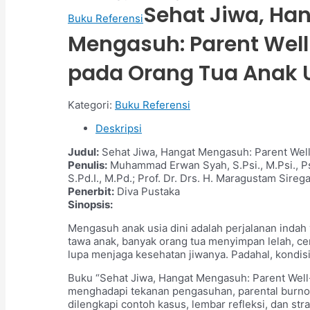
Sehat Jiwa, Ha
Buku Referensi
Mengasuh: Parent Wel
pada Orang Tua Anak U
Kategori:
Buku Referensi
Deskripsi
Judul:
Sehat Jiwa, Hangat Mengasuh: Parent Well
Penulis:
Muhammad Erwan Syah, S.Psi., M.Psi., Psik
S.Pd.I., M.Pd.; Prof. Dr. Drs. H. Maragustam Siregar
Penerbit:
Diva Pustaka
Sinopsis:
Mengasuh anak usia dini adalah perjalanan indah y
tawa anak, banyak orang tua menyimpan lelah, cem
lupa menjaga kesehatan jiwanya. Padahal, kondis
Buku “Sehat Jiwa, Hangat Mengasuh: Parent Well-
menghadapi tekanan pengasuhan, parental burnout,
dilengkapi contoh kasus, lembar refleksi, dan str