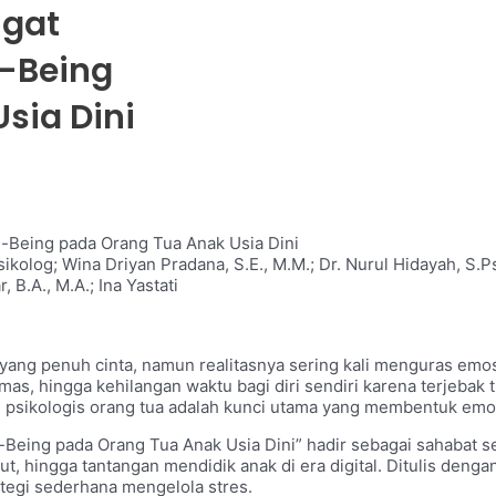
ngat
l-Being
sia Dini
-Being pada Orang Tua Anak Usia Dini
olog; Wina Driyan Pradana, S.E., M.M.; Dr. Nurul Hidayah, S.Psi
, B.A., M.A.; Ina Yastati
ang penuh cinta, namun realitasnya sering kali menguras emosi, 
as, hingga kehilangan waktu bagi diri sendiri karena terjebak
i psikologis orang tua adalah kunci utama yang membentuk emos
Being pada Orang Tua Anak Usia Dini” hadir sebagai sahabat s
 hingga tantangan mendidik anak di era digital. Ditulis denga
ategi sederhana mengelola stres.