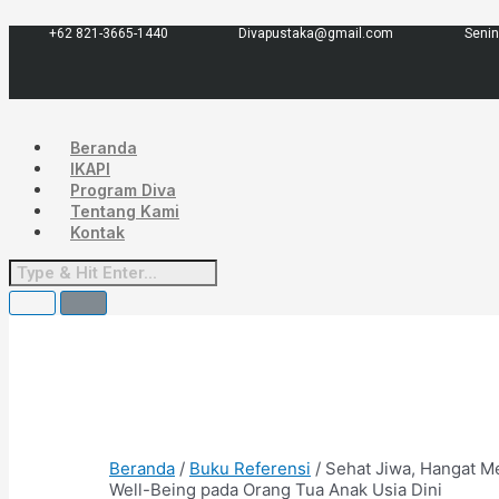
Lewati
Menu
ke
+62 821-3665-1440
Divapustaka@gmail.com
Senin
konten
Beranda
IKAPI
Program Diva
Tentang Kami
Kontak
Beranda
/
Buku Referensi
/ Sehat Jiwa, Hangat M
Well-Being pada Orang Tua Anak Usia Dini