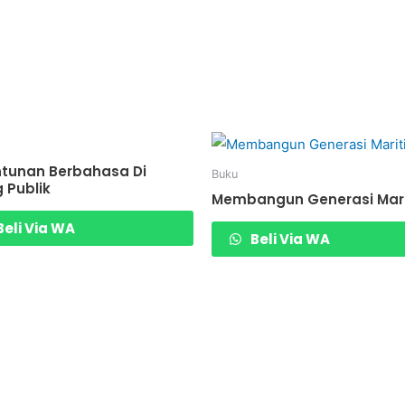
tunan Berbahasa Di
Buku
 Publik
Membangun Generasi Mar
eli Via WA
Beli Via WA