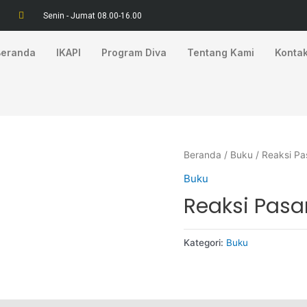
Senin - Jumat 08.00-16.00
Beranda
IKAPI
Program Diva
Tentang Kami
Konta
Beranda
/
Buku
/ Reaksi Pa
Buku
Reaksi Pasa
Kategori:
Buku