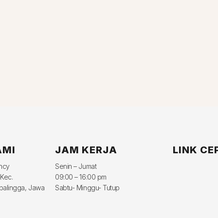
AMI
JAM KERJA
LINK CE
ency
Senin – Jumat
 Kec.
09:00 – 16:00 pm
balingga, Jawa
Sabtu- Minggu- Tutup