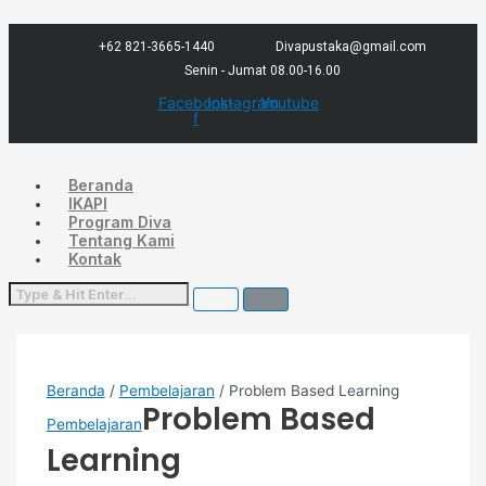
Lewati
Menu
ke
konten
+62 821-3665-1440
Divapustaka@gmail.com
Senin - Jumat 08.00-16.00
Facebook-
Instagram
Youtube
f
Beranda
IKAPI
Program Diva
Tentang Kami
Kontak
Beranda
/
Pembelajaran
/ Problem Based Learning
Problem Based
Pembelajaran
Learning