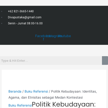
Lewati
ke
+62 821-3665-1440
konten
Divapustaka@gmail.com
Senin - Jumat 08.00-16.00
Facebook-
Instagram
Youtube
f
Menu
Beranda
/
Buku Referensi
/ Politik Kebudayaan: Identitas,
Agama, dan Etnisitas sebagai Medan Kontestasi
Politik Kebudayaan:
Buku Referensi