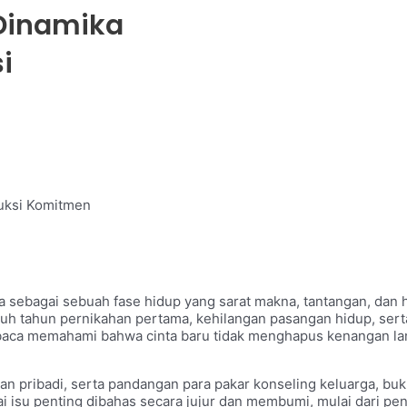
Dinamika
i
ruksi Komitmen
 sebagai sebuah fase hidup yang sarat makna, tantangan, dan h
uluh tahun pernikahan pertama, kehilangan pasangan hidup, se
baca memahami bahwa cinta baru tidak menghapus kenangan la
n pribadi, serta pandangan para pakar konseling keluarga, b
i isu penting dibahas secara jujur dan membumi, mulai dari pe