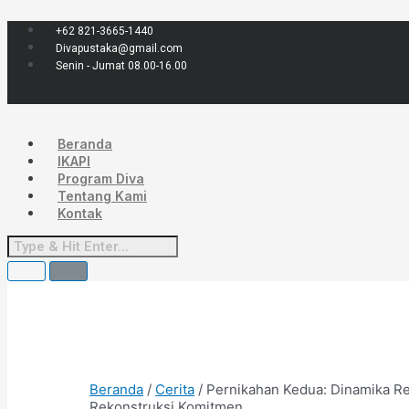
Lewati
Menu
ke
+62 821-3665-1440
konten
Divapustaka@gmail.com
Senin - Jumat 08.00-16.00
Beranda
IKAPI
Program Diva
Tentang Kami
Kontak
Beranda
/
Cerita
/ Pernikahan Kedua: Dinamika Re
Rekonstruksi Komitmen