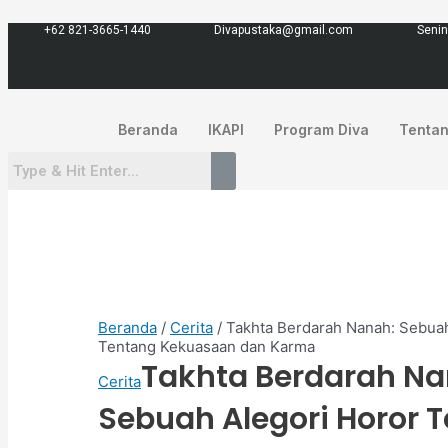
Lewati
ke
+62 821-3665-1440
Divapustaka@gmail.com
Senin
konten
Beranda
IKAPI
Program Diva
Tenta
Beranda
/
Cerita
/ Takhta Berdarah Nanah: Sebuah
Tentang Kekuasaan dan Karma
Takhta Berdarah Na
Cerita
Sebuah Alegori Horor 