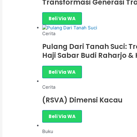
Transformasi Generasi T
Beli Via WA
Cerita
Pulang Dari Tanah Suci: T
Haji Sabar Budi Raharjo & 
Beli Via WA
Cerita
(RSVA) Dimensi Kacau
Beli Via WA
Buku