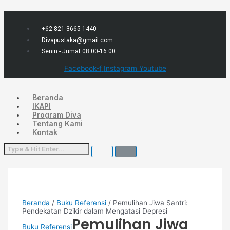
Lewati
Menu
ke
konten
+62 821-3665-1440
Divapustaka@gmail.com
Senin - Jumat 08.00-16.00
Facebook-f
Instagram
Youtube
Beranda
IKAPI
Program Diva
Tentang Kami
Kontak
Beranda
/
Buku Referensi
/ Pemulihan Jiwa Santri:
Pendekatan Dzikir dalam Mengatasi Depresi
Pemulihan Jiwa
Buku Referensi