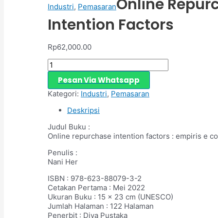
Online Repur
Industri
,
Pemasaran
Intention Factors
Rp
62,000.00
Pesan Via Whatsapp
Kategori:
Industri
,
Pemasaran
Deskripsi
Judul Buku :
Online repurchase intention factors : empiris e 
Penulis :
Nani Her
ISBN : 978-623-88079-3-2
Cetakan Pertama : Mei 2022
Ukuran Buku : 15 x 23 cm (UNESCO)
Jumlah Halaman : 122 Halaman
Penerbit : Diva Pustaka