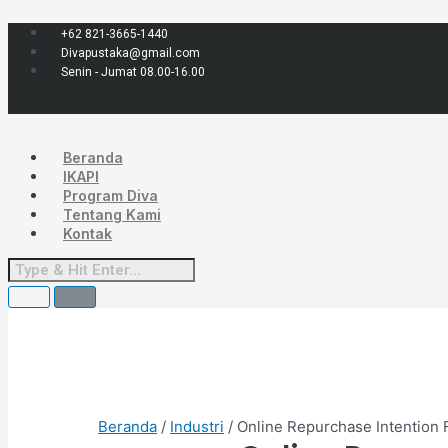
Lewati
Menu
Kuantitas
ke
Online
+62 821-3665-1440
konten
Repurchase
Divapustaka@gmail.com
Intention
Senin - Jumat 08.00-16.00
Factors
Beranda
IKAPI
Program Diva
Tentang Kami
Kontak
Beranda
/
Industri
/ Online Repurchase Intention 