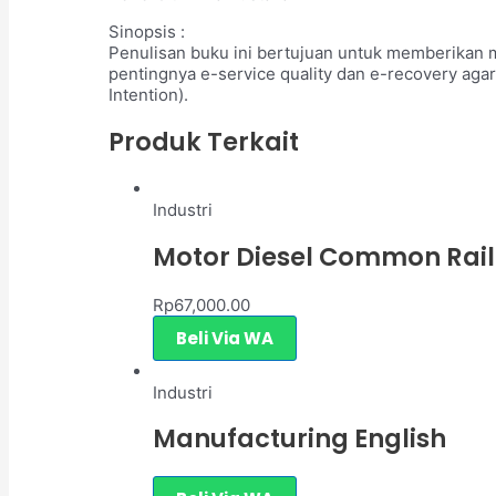
Sinopsis :
Penulisan buku ini bertujuan untuk memberikan m
pentingnya e-service quality dan e-recovery aga
Intention).
Produk Terkait
Industri
Motor Diesel Common Rail
Rp
67,000.00
Beli Via WA
Industri
Manufacturing English