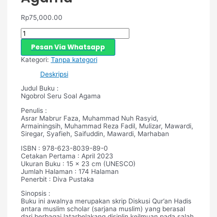
Rp
75,000.00
Pesan Via Whatsapp
Kategori:
Tanpa kategori
Deskripsi
Judul Buku :
Ngobrol Seru Soal Agama
Penulis :
Asrar Mabrur Faza, Muhammad Nuh Rasyid,
Armainingsih, Muhammad Reza Fadil, Mulizar, Mawardi,
Siregar, Syafieh, Saifuddin, Mawardi, Marhaban
ISBN : 978-623-8039-89-0
Cetakan Pertama : April 2023
Ukuran Buku : 15 x 23 cm (UNESCO)
Jumlah Halaman : 174 Halaman
Penerbit : Diva Pustaka
Sinopsis :
Buku ini awalnya merupakan skrip Diskusi Qur’an Hadis
antara muslim scholar (sarjana muslim) yang berasal
dari berbagai latarbelakang disiplin keilmuan pada salah