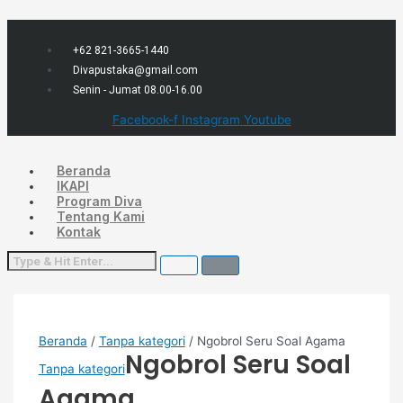
Lewati
Menu
Kuantitas
ke
Ngobrol
konten
Seru
Soal
+62 821-3665-1440
Agama
Divapustaka@gmail.com
Senin - Jumat 08.00-16.00
Facebook-f
Instagram
Youtube
Beranda
IKAPI
Program Diva
Tentang Kami
Kontak
Beranda
/
Tanpa kategori
/ Ngobrol Seru Soal Agama
Ngobrol Seru Soal
Tanpa kategori
Agama