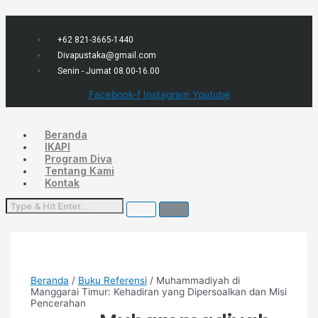
Lewati
Menu
ke
konten
+62 821-3665-1440
Divapustaka@gmail.com
Senin - Jumat 08.00-16.00
Facebook-f
Instagram
Youtube
Beranda
IKAPI
Program Diva
Tentang Kami
Kontak
Beranda
/
Buku Referensi
/ Muhammadiyah di
Manggarai Timur: Kehadiran yang Dipersoalkan dan Misi
Pencerahan