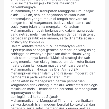
Buku ini merekam jejak historis masuk dan
berkembangnya
Muhammadiyah di Kabupaten Manggarai Timur sejak
akhir 1980-an, sebuah perjalanan dakwah Islam
berkemajuan yang tumbuh di tengah masyarakat
dengan tradisi keagamaan, budaya lokal, dan relasi
sosial yang telah lama mengakar. Kehadiran
Muhammadiyah tidak berlangsung dalam ruang sosial
yang netral, melainkan berhadapan dengan resistensi,
perbedaan praktik keagamaan, serta dinamika sosial-
politik yang kompleks.
Dalam konteks tersebut, Muhammadiyah kerap
dipersepsikan sebagai gerakan pembaruan yang asing,
sehingga dakwahnya dijalankan dalam situasi yang
tidak sepenuhnya kondusif.Melalui strategi dakwah
yang menekankan dialog, kesabaran, dan keterlibatan
nyata dalam kehidupan masyarakat, para perintis
Muhammadiyah khususnya Drs. Ahmad ZM
menampilkan wajah Islam yang rasional, moderat, dan
berorientasi pada kemaslahatan umat.
Pendekatan ini menegaskan bahwa pembaruan
keagamaan tidak dibangun melalui konfrontasi ideologis,
melainkan melalui keteladanan personal, pembangunan
kepercayaan sosial,
dan legitimasi kultural. Sejarah
Muhammadiyah di Manggarai Timur memperlihatkan
bahwa dakwah Islam modern bersifat kontekstual dan
bertahap, serta selalu bernegosiasi dengan realitas