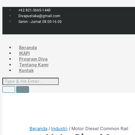
Lewati
Menu
Kuantitas
ke
Motor
+62 821-3665-1440
konten
Diesel
Divapustaka@gmail.com
Common
Senin - Jumat 08.00-16.00
Rail
Beranda
IKAPI
Program Diva
Tentang Kami
Kontak
Beranda
/
Industri
/ Motor Diesel Common Rail