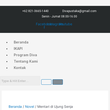
Lewati
Menu
ke
+62 821-3665-1440
Divapustaka@gmail.com
konten
Senin - Jumat 08.00-16.00
Facebook-
Instagram
Youtube
f
Beranda
IKAPI
Program Diva
Tentang Kami
Kontak
Beranda
/
Novel
/ Mentari di Ujung Senja