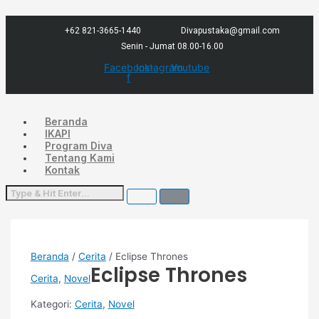
Lewati
Menu
ke
konten
+62 821-3665-1440
Divapustaka@gmail.com
Senin - Jumat 08.00-16.00
Facebook-
Instagram
Youtube
f
Beranda
IKAPI
Program Diva
Tentang Kami
Kontak
Beranda
/
Cerita
/ Eclipse Thrones
Eclipse Thrones
Cerita
,
Novel
Kategori:
Cerita
,
Novel