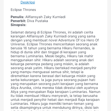
Deskripsi
Eclipse Thrones
Penulis:
Alifiansyah Zaky Kurniadi
Penerbit:
Diva Pustaka
Sinopsis:
Selamat datang di Eclipse Thrones, ini adalah cerita
karangan Alifiansyah Zaky Kurniadi orang yang sama
dengan yang membuat novel Adventure Of Ice Hero Of
Universe. Eclipse Thrones menceritakan seorang anak
berusia 16 tahun yang bernama Hikaru Fernandes, ia
hidup di dunia sihir dan tinggal di kerajaan yang
bernama Luminarias. Meski begitu, Hikaru tak mahir
menggunakan sihir. Hikaru adalah seorang anak dari
keluarga penempa pedang yang miskin, ia adalah
seorang anak yatim. Hikaru bertekad menjadi penyihir
yang mampu menguasai semua sihir, tetapi ia
diremehkan karena berasal dari keluarga miskin yang
serba kekurangan. Ia juga punya seorang pujaan hati
yang merupakan seorang putri kerajaan yang bernama
Aliya Arunika, cinta mereka tidak direstui oleh ayahnya
Aliya yang merupakan Raja kerajaan Luminarias. Namun
itu tidak membuat Hikaru menyerah, ia tetap berusaha
untuk menjadi penyihir hebat dan menjadi Raja kerajaan
Luminarias. Hikaru juga memiliki teman-teman yang
setia disampingnya untuk mendukung dirinya, disisi lain