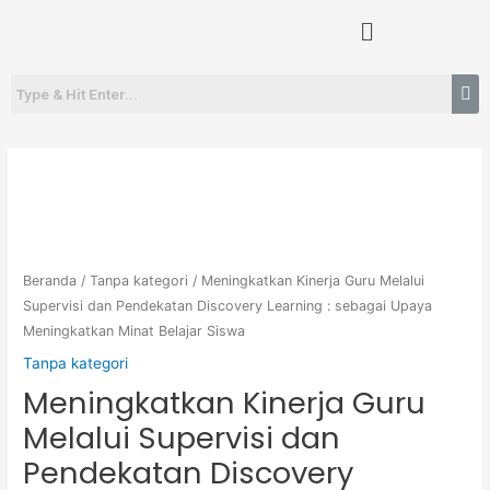
Lewati
Menu
ke
konten
Kuantitas
Meningkatkan
Kinerja
Guru
Melalui
Beranda
/
Tanpa kategori
/ Meningkatkan Kinerja Guru Melalui
Supervisi
Supervisi dan Pendekatan Discovery Learning : sebagai Upaya
Meningkatkan Minat Belajar Siswa
dan
Pendekatan
Tanpa kategori
Discovery
Meningkatkan Kinerja Guru
Learning
Melalui Supervisi dan
:
Pendekatan Discovery
sebagai