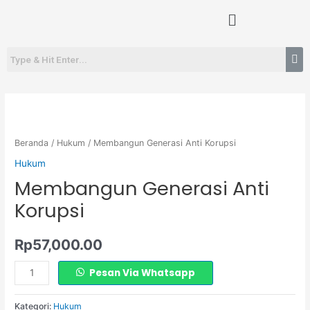
Lewati
Menu
ke
konten
Kuantitas
Membangun
Generasi
Beranda
/
Hukum
/ Membangun Generasi Anti Korupsi
Anti
Hukum
Korupsi
Membangun Generasi Anti
Korupsi
Rp
57,000.00
Pesan Via Whatsapp
Kategori:
Hukum