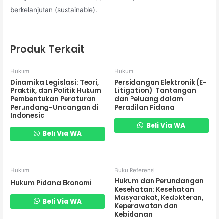
berkelanjutan (sustainable).
Produk Terkait
Hukum
Hukum
Dinamika Legislasi: Teori,
Persidangan Elektronik (E-
Praktik, dan Politik Hukum
Litigation): Tantangan
Pembentukan Peraturan
dan Peluang dalam
Perundang-Undangan di
Peradilan Pidana
Indonesia
Beli Via WA
Beli Via WA
Hukum
Buku Referensi
Hukum dan Perundangan
Hukum Pidana Ekonomi
Kesehatan: Kesehatan
Masyarakat, Kedokteran,
Beli Via WA
Keperawatan dan
Kebidanan