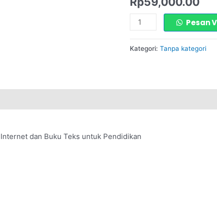
Rp
59,000.00
dan
Pesan 
Buku
Teks
Kategori:
Tanpa kategori
untuk
Pendidikan
 Internet dan Buku Teks untuk Pendidikan