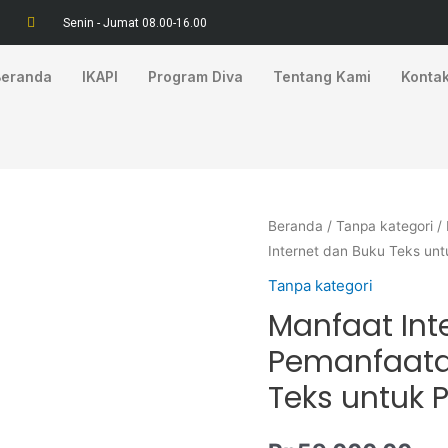
Senin - Jumat 08.00-16.00
Beranda
IKAPI
Program Diva
Tentang Kami
Konta
Kuantitas
Beranda
/
Tanpa kategori
/ 
Internet dan Buku Teks un
Manfaat
Internet
Tanpa kategori
dan
Manfaat Int
Buku
Pemanfaatan
Teks
Teks untuk 
:
Pemanfaatan
Internet