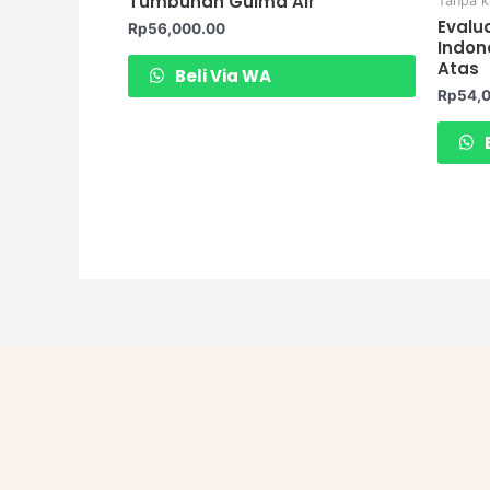
Tumbuhan Gulma Air
Tanpa k
Evalu
Rp
56,000.00
Indon
Atas
Beli Via WA
Rp
54,
B