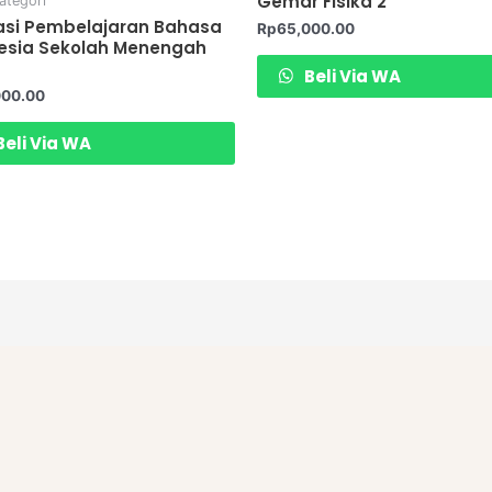
Gemar Fisika 2
ategori
asi Pembelajaran Bahasa
Rp
65,000.00
esia Sekolah Menengah
Beli Via WA
000.00
eli Via WA