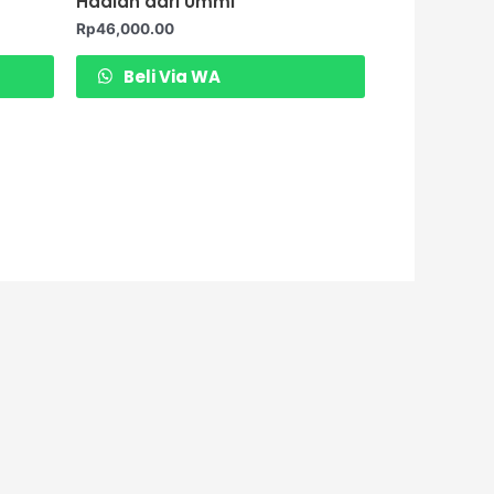
Hadiah dari Ummi
Rp
46,000.00
Beli Via WA