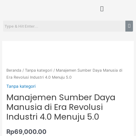
Lewati
Menu
ke
konten
Kuantitas
Manajemen
Sumber
Daya
Beranda
/
Tanpa kategori
/ Manajemen Sumber Daya Manusia di
Manusia
Era Revolusi Industri 4.0 Menuju 5.0
di
Tanpa kategori
Era
Manajemen Sumber Daya
Revolusi
Manusia di Era Revolusi
Industri
Industri 4.0 Menuju 5.0
4.0
Menuju
5.0
Rp
69,000.00