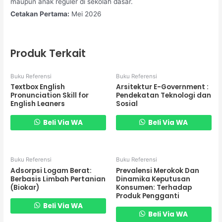
maupun anak reguler di sekolah dasar.
Cetakan Pertama:
Mei 2026
Produk Terkait
Buku Referensi
Buku Referensi
Textbox English
Arsitektur E-Government :
Pronunciation Skill for
Pendekatan Teknologi dan
English Leaners
Sosial
Beli Via WA
Beli Via WA
Buku Referensi
Buku Referensi
Adsorpsi Logam Berat:
Prevalensi Merokok Dan
Berbasis Limbah Pertanian
Dinamika Keputusan
(Biokar)
Konsumen: Terhadap
Produk Pengganti
Beli Via WA
Beli Via WA