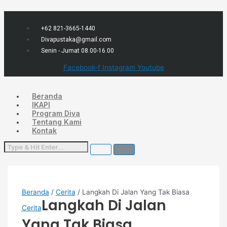
Lewati
Menu
ke
konten
+62 821-3665-1440
Divapustaka@gmail.com
Senin - Jumat 08.00-16.00
Facebook-f
Instagram
Youtube
Beranda
IKAPI
Program Diva
Tentang Kami
Kontak
Beranda
/
Cerita
/ Langkah Di Jalan Yang Tak Biasa
Langkah Di Jalan
Cerita
Yang Tak Biasa