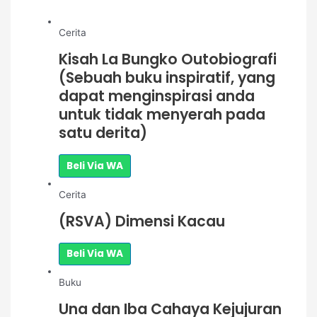
Cerita
Kisah La Bungko Outobiografi
(Sebuah buku inspiratif, yang
dapat menginspirasi anda
untuk tidak menyerah pada
satu derita)
Beli Via WA
Cerita
(RSVA) Dimensi Kacau
Beli Via WA
Buku
Una dan Iba Cahaya Kejujuran