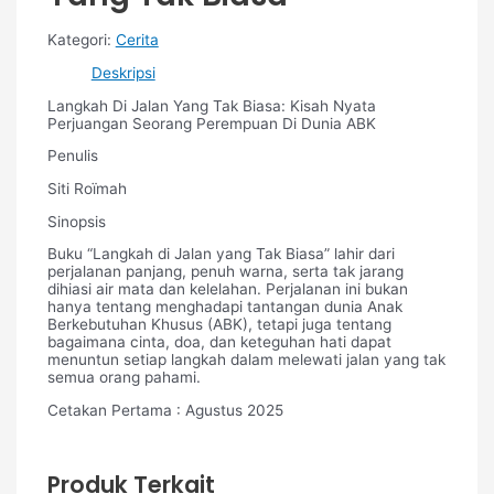
Kategori:
Cerita
Deskripsi
Langkah Di Jalan Yang Tak Biasa: Kisah Nyata
Perjuangan Seorang Perempuan Di Dunia ABK
Penulis
Siti Roïmah
Sinopsis
Buku “Langkah di Jalan yang Tak Biasa” lahir dari
perjalanan panjang, penuh warna, serta tak jarang
dihiasi air mata dan kelelahan. Perjalanan ini bukan
hanya tentang menghadapi tantangan dunia Anak
Berkebutuhan Khusus (ABK), tetapi juga tentang
bagaimana cinta, doa, dan keteguhan hati dapat
menuntun setiap langkah dalam melewati jalan yang tak
semua orang pahami.
Cetakan Pertama : Agustus 2025
Produk Terkait