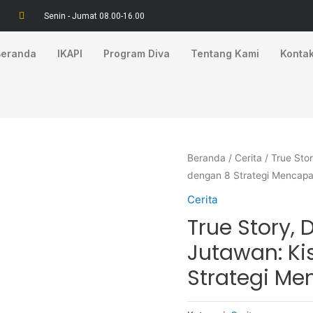
Senin - Jumat 08.00-16.00
Beranda
IKAPI
Program Diva
Tentang Kami
Konta
Beranda
/
Cerita
/ True Sto
dengan 8 Strategi Mencapa
Cerita
True Story,
Jutawan: K
Strategi M