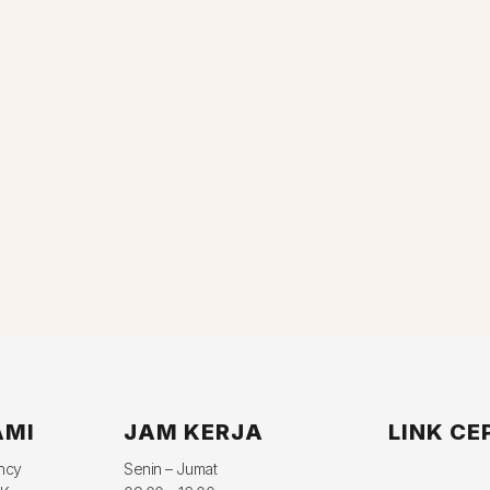
AMI
JAM KERJA
LINK CE
ency
Senin – Jumat