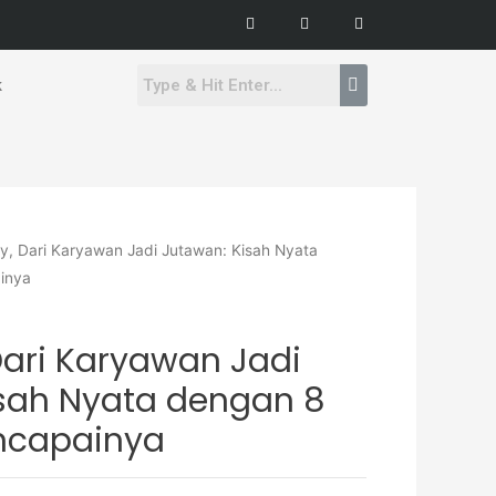
F
I
Y
a
n
o
c
s
u
e
t
t
b
a
u
o
g
b
k
o
r
e
k
a
-
m
f
ry, Dari Karyawan Jadi Jutawan: Kisah Nyata
inya
 Dari Karyawan Jadi
isah Nyata dengan 8
encapainya