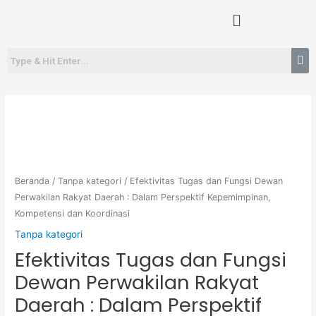
Lewati
Menu
ke
konten
Kuantitas
Efektivitas
Tugas
dan
Fungsi
Beranda
/
Tanpa kategori
/ Efektivitas Tugas dan Fungsi Dewan
Dewan
Perwakilan Rakyat Daerah : Dalam Perspektif Kepemimpinan,
Kompetensi dan Koordinasi
Perwakilan
Rakyat
Tanpa kategori
Daerah
Efektivitas Tugas dan Fungsi
:
Dewan Perwakilan Rakyat
Dalam
Daerah : Dalam Perspektif
Perspektif