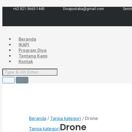
Lewati
Menu
ke
+62 821-3665-1440
Divapustaka@gmail.com
Senin
konten
Beranda
IKAPI
Program Diva
Tentang Kami
Kontak
Beranda
/
Tanpa kategori
/ Drone
Drone
Tanpa kategori