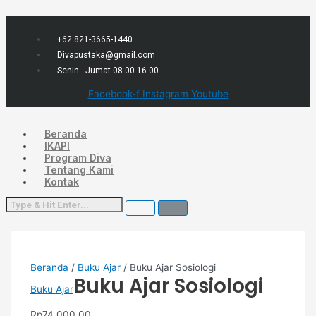
Lewati
Menu
Kuantitas
ke
Buku
konten
Ajar
Sosiologi
+62 821-3665-1440
Divapustaka@gmail.com
Senin - Jumat 08.00-16.00
Facebook-f
Instagram
Youtube
Beranda
IKAPI
Program Diva
Tentang Kami
Kontak
Beranda
/
Buku Ajar
/ Buku Ajar Sosiologi
Buku Ajar Sosiologi
Buku Ajar
Rp
74,000.00