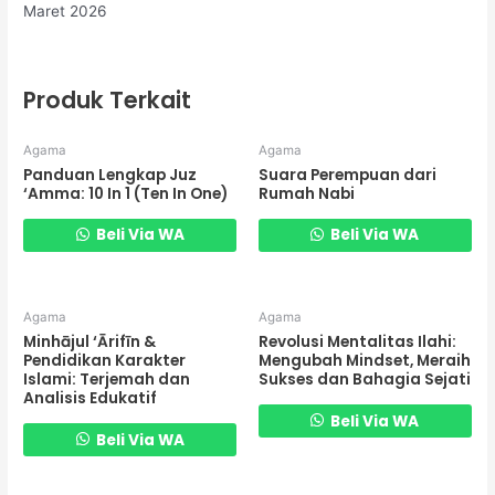
Maret 2026
Produk Terkait
Agama
Agama
Panduan Lengkap Juz
Suara Perempuan dari
‘Amma: 10 In 1 (Ten In One)
Rumah Nabi
Beli Via WA
Beli Via WA
Agama
Agama
Minhājul ‘Ārifīn &
Revolusi Mentalitas Ilahi:
Pendidikan Karakter
Mengubah Mindset, Meraih
Islami: Terjemah dan
Sukses dan Bahagia Sejati
Analisis Edukatif
Beli Via WA
Beli Via WA