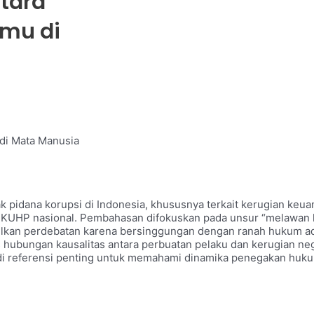
tara
emu di
 di Mata Manusia
k pidana korupsi di Indonesia, khususnya terkait kerugian ke
n KUHP nasional. Pembahasan difokuskan pada unsur “melawa
kan perdebatan karena bersinggungan dengan ranah hukum admi
s hubungan kausalitas antara perbuatan pelaku dan kerugian n
adi referensi penting untuk memahami dinamika penegakan hukum