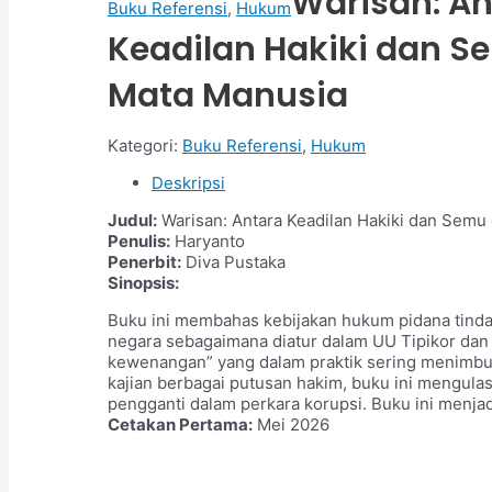
Warisan: An
Buku Referensi
,
Hukum
Keadilan Hakiki dan S
Mata Manusia
Kategori:
Buku Referensi
,
Hukum
Deskripsi
Judul:
Warisan: Antara Keadilan Hakiki dan Semu
Penulis:
Haryanto
Penerbit:
Diva Pustaka
Sinopsis:
Buku ini membahas kebijakan hukum pidana tinda
negara sebagaimana diatur dalam UU Tipikor da
kewenangan” yang dalam praktik sering menimbul
kajian berbagai putusan hakim, buku ini mengula
pengganti dalam perkara korupsi. Buku ini menj
Cetakan Pertama:
Mei 2026