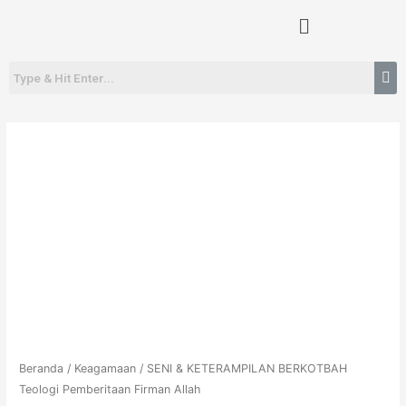
Lewati
Menu
ke
konten
Beranda
/
Keagamaan
/ SENI & KETERAMPILAN BERKOTBAH
Teologi Pemberitaan Firman Allah