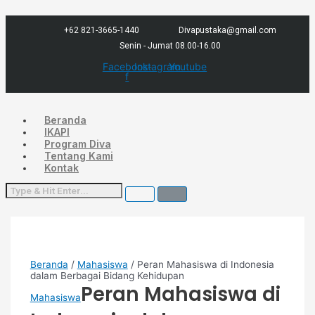
Lewati
Menu
Kuantitas
ke
Peran
konten
Mahasiswa
+62 821-3665-1440
Divapustaka@gmail.com
di
Senin - Jumat 08.00-16.00
Indonesia
dalam
Facebook-
Instagram
Youtube
Berbagai
f
Bidang
Kehidupan
Beranda
IKAPI
Program Diva
Tentang Kami
Kontak
Beranda
/
Mahasiswa
/ Peran Mahasiswa di Indonesia
dalam Berbagai Bidang Kehidupan
Peran Mahasiswa di
Mahasiswa