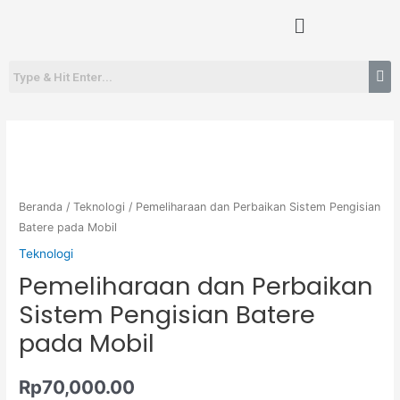
Lewati
Menu
ke
konten
Kuantitas
Pemeliharaan
dan
Perbaikan
Beranda
/
Teknologi
/ Pemeliharaan dan Perbaikan Sistem Pengisian
Sistem
Batere pada Mobil
Pengisian
Teknologi
Batere
Pemeliharaan dan Perbaikan
pada
Sistem Pengisian Batere
Mobil
pada Mobil
Rp
70,000.00