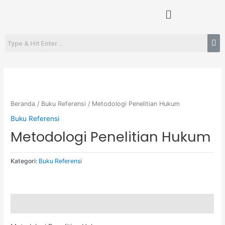
Lewati
Menu
ke
konten
Beranda
/
Buku Referensi
/ Metodologi Penelitian Hukum
Buku Referensi
Metodologi Penelitian Hukum
Kategori:
Buku Referensi
Deskripsi