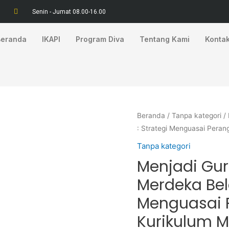
Senin - Jumat 08.00-16.00
Beranda
IKAPI
Program Diva
Tentang Kami
Konta
Beranda
/
Tanpa kategori
/ 
: Strategi Menguasai Peran
Tanpa kategori
Menjadi Gur
Merdeka Bela
Menguasai P
Kurikulum 