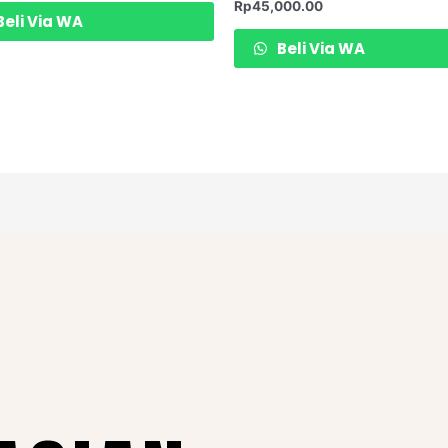
Rp
45,000.00
eli Via WA
Beli Via WA