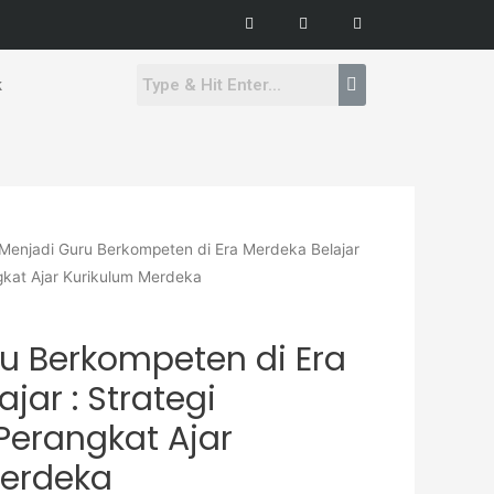
F
I
Y
a
n
o
c
s
u
e
t
t
b
a
u
o
g
b
k
o
r
e
k
a
-
m
f
Menjadi Guru Berkompeten di Era Merdeka Belajar
gkat Ajar Kurikulum Merdeka
u Berkompeten di Era
jar : Strategi
erangkat Ajar
Merdeka