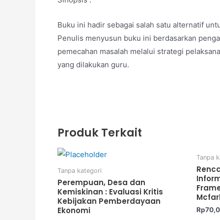
Buku ini hadir sebagai salah satu alternatif 
Penulis menyusun buku ini berdasarkan pengal
pemecahan masalah melalui strategi pelaksan
yang dilakukan guru.
Produk Terkait
Tanpa k
Renca
Tanpa kategori
Infor
Perempuan, Desa dan
Fram
Kemiskinan : Evaluasi Kritis
Mcfar
Kebijakan Pemberdayaan
Ekonomi
Rp
70,