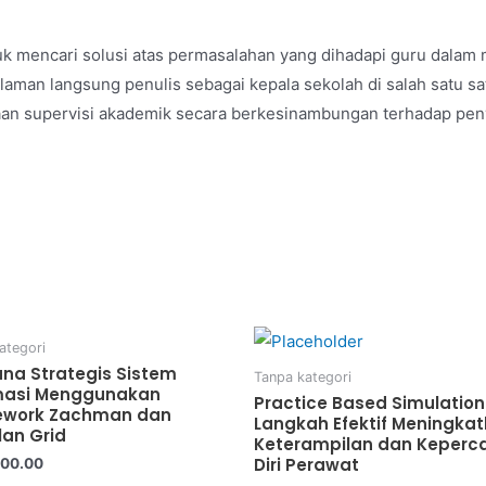
untuk mencari solusi atas permasalahan yang dihadapi guru dala
aman langsung penulis sebagai kepala sekolah di salah satu s
aan supervisi akademik secara berkesinambungan terhadap pen
ategori
na Strategis Sistem
Tanpa kategori
masi Menggunakan
Practice Based Simulation 
ework Zachman dan
Langkah Efektif Meningka
lan Grid
Keterampilan dan Keperc
Diri Perawat
000.00