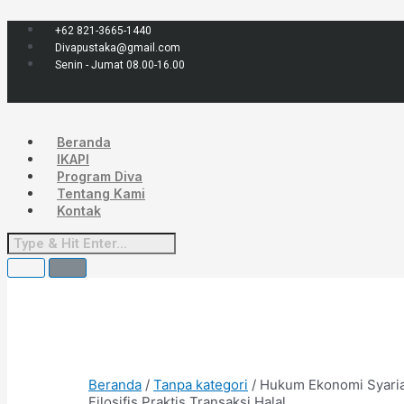
Lewati
Menu
Kuantitas
ke
Hukum
+62 821-3665-1440
konten
Ekonomi
Divapustaka@gmail.com
Syariah
Senin - Jumat 08.00-16.00
:
Landasan
Filosifis
Praktis
Beranda
Transaksi
IKAPI
Halal
Program Diva
Tentang Kami
Kontak
Beranda
/
Tanpa kategori
/ Hukum Ekonomi Syaria
Filosifis Praktis Transaksi Halal