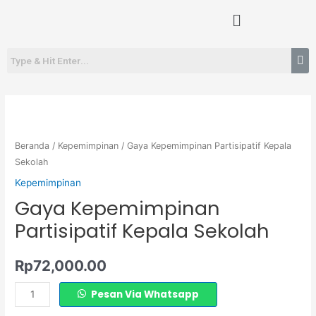
Lewati
Menu
ke
konten
Kuantitas
Gaya
Kepemimpinan
Beranda
/
Kepemimpinan
/ Gaya Kepemimpinan Partisipatif Kepala
Partisipatif
Sekolah
Kepala
Kepemimpinan
Sekolah
Gaya Kepemimpinan
Partisipatif Kepala Sekolah
Rp
72,000.00
Pesan Via Whatsapp