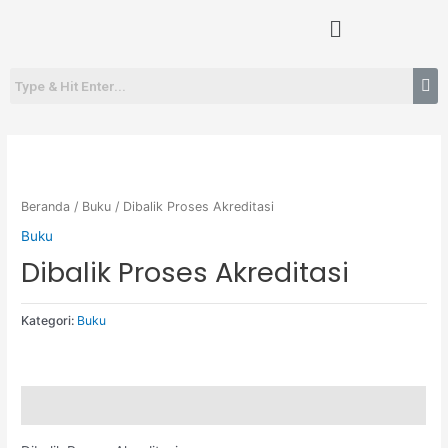
Lewati
Menu
ke
konten
Beranda
/
Buku
/ Dibalik Proses Akreditasi
Buku
Dibalik Proses Akreditasi
Kategori:
Buku
Deskripsi